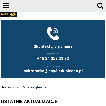
RODO
FACEBOOK
KONTAKT
AKTUALNOŚCI
Skontaktuj się z nami
E-DZIENNIK
sekretariat
+48 34 358 28 92
DOKUMENTY
napisz do nas
KADRA
sekretariat@psp3.eduolesno.pl
DLA RODZICA
O SZKOLE
Jesteś tutaj:
Strona główna
REKRUTACJA
OSTATNIE AKTUALIZACJE
BIBLIOTEKA