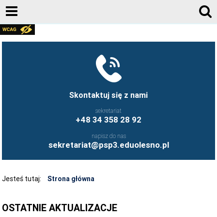
RODO
FACEBOOK
KONTAKT
AKTUALNOŚCI
Skontaktuj się z nami
E-DZIENNIK
sekretariat
+48 34 358 28 92
DOKUMENTY
napisz do nas
KADRA
sekretariat@psp3.eduolesno.pl
DLA RODZICA
O SZKOLE
Jesteś tutaj:
Strona główna
REKRUTACJA
OSTATNIE AKTUALIZACJE
BIBLIOTEKA