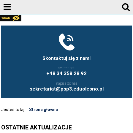
RODO
FACEBOOK
KONTAKT
AKTUALNOŚCI
Skontaktuj się z nami
E-DZIENNIK
sekretariat
+48 34 358 28 92
DOKUMENTY
napisz do nas
KADRA
sekretariat@psp3.eduolesno.pl
DLA RODZICA
O SZKOLE
Jesteś tutaj:
Strona główna
REKRUTACJA
OSTATNIE AKTUALIZACJE
BIBLIOTEKA