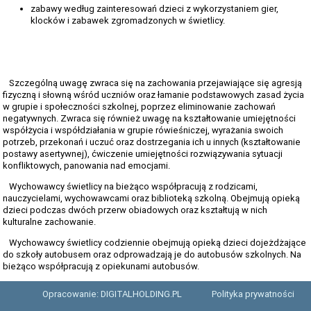
zabawy według zainteresowań dzieci z wykorzystaniem gier,
klocków i zabawek zgromadzonych w świetlicy.
Szczególną uwagę zwraca się na zachowania przejawiające się agresją
fizyczną i słowną wśród uczniów oraz łamanie podstawowych zasad życia
w grupie i społeczności szkolnej, poprzez eliminowanie zachowań
negatywnych. Zwraca się również uwagę na kształtowanie umiejętności
współżycia i współdziałania w grupie rówieśniczej, wyrażania swoich
potrzeb, przekonań i uczuć oraz dostrzegania ich u innych (kształtowanie
postawy asertywnej), ćwiczenie umiejętności rozwiązywania sytuacji
konfliktowych, panowania nad emocjami.
Wychowawcy świetlicy na bieżąco współpracują z rodzicami,
nauczycielami, wychowawcami oraz biblioteką szkolną. Obejmują opieką
dzieci podczas dwóch przerw obiadowych oraz kształtują w nich
kulturalne zachowanie.
Wychowawcy świetlicy codziennie obejmują opieką dzieci dojeżdżające
do szkoły autobusem oraz odprowadzają je do autobusów szkolnych. Na
bieżąco współpracują z opiekunami autobusów.
Opracowanie: DIGITALHOLDING.PL
Polityka prywatności