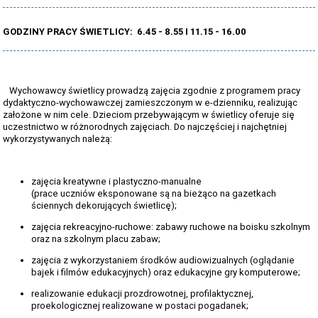
ŚWIETLICA
GODZINY PRACY ŚWIETLICY: 6.45 - 8.55 I 11.15 - 16.00
STRONA ARCHIWALNA
Wychowawcy świetlicy prowadzą zajęcia zgodnie z programem pracy
dydaktyczno-wychowawczej zamieszczonym w e-dzienniku, realizując
założone w nim cele. Dzieciom przebywającym w świetlicy oferuje się
uczestnictwo w różnorodnych zajęciach. Do najczęściej i najchętniej
wykorzystywanych należą:
zajęcia kreatywne i plastyczno-manualne
(prace uczniów eksponowane są na bieżąco na gazetkach
ściennych dekorujących świetlicę);
zajęcia rekreacyjno-ruchowe: zabawy ruchowe na boisku szkolnym
oraz na szkolnym placu zabaw;
zajęcia z wykorzystaniem środków audiowizualnych (oglądanie
bajek i filmów edukacyjnych) oraz edukacyjne gry komputerowe;
realizowanie edukacji prozdrowotnej, profilaktycznej,
proekologicznej realizowane w postaci pogadanek;