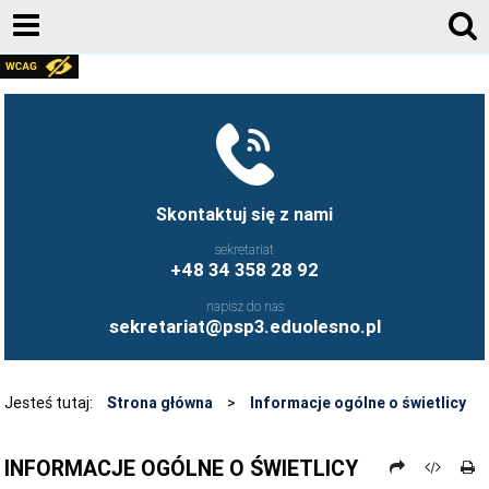
RODO
FACEBOOK
KONTAKT
AKTUALNOŚCI
Skontaktuj się z nami
E-DZIENNIK
sekretariat
+48 34 358 28 92
DOKUMENTY
napisz do nas
KADRA
sekretariat@psp3.eduolesno.pl
DLA RODZICA
O SZKOLE
Jesteś tutaj:
Strona główna
>
Informacje ogólne o świetlicy
REKRUTACJA
INFORMACJE OGÓLNE O ŚWIETLICY
BIBLIOTEKA