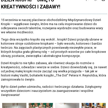
KREATYWNOŚCI I ZABAWY!
ŚWIETLICA
STRONA ARCHIWALNA
15 września w naszej placówce obchodziliśmy Międzynarodowy Dzień
Kropki – wyjątkowe święto, które ma na celu inspirowanie dzieci do
odkrywania swoich talentów, rozwijania wyobraźni oraz budowania wiary
we własne możliwości.
Tego dnia wszystko kręciło się wokół... kropki! Dzieci przyszły ubrane w
kolorowe stroje ozdobione kropkami – było wesoło, kolorowo i bardzo
twórczo. Na zajęciach plastycznych powstawały niezwykłe prace, w
których kropka grała główną rolę – od prostych wzorów po całe kropkowe
obrazy, postacie, zwierzątka i abstrakcyjne kompozycje.
Dzień Kropki to nie tylko zabawa, ale również okazja do rozmów o
kreatywności, odwadze i wierze w siebie. Dzieci dowiedziały się, że nawet
od jednej małej kropki może zacząć się wielka przygoda – tak jak w
historii małej Vashti, bohaterki książki „The Dot” Petera H. Reynoldsa, która
zainspirowała to święto.
Był to dzień pełen uśmiechu, radości i twórczego działania. Dziękujemy
wszystkim dzieciom i nauczycielom za zaangażowanie i wspólne
świętowanie!