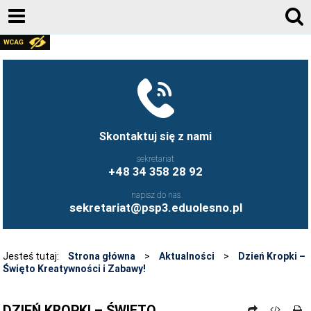
RODO
FACEBOOK
KONTAKT
AKTUALNOŚCI
Skontaktuj się z nami
E-DZIENNIK
sekretariat
+48 34 358 28 92
DOKUMENTY
napisz do nas
KADRA
sekretariat@psp3.eduolesno.pl
DLA RODZICA
O SZKOLE
Jesteś tutaj:
Strona główna
>
Aktualności
>
Dzień Kropki –
Święto Kreatywności i Zabawy!
REKRUTACJA
BIBLIOTEKA
DZIEŃ KROPKI – ŚWIĘTO